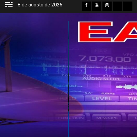
Saltar
8 de agosto de 2026
Facebook
YouTube
Instagram
Twitter
Cor
al
elec
contenido