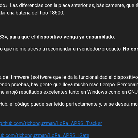
do». Las diferencias con la placa anterior es, básicamente, qu
ar una batería del tipo 18600.
3», para que el dispositivo venga ya ensamblado.
lo que no me atrevo a recomendar un vendedor/producto.
No con
del firmware (software que le da la funcionalidad al dispositiv
iendo pruebas, hay gente que lleva mucho mas tiempo. Personal
 me arrojó resultados excelentes tanto en Windows como en GNU
Hub, el código puede ser leído perfectamente y, si se desea, mo
//github.com/richonguzman/LoRa_APRS_Tracker
thub.com/richonguzman/LoRa_APRS_iGate