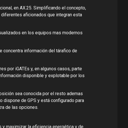
ional, en AX.25. Simplificando el concepto,
 diferentes aficionados que integran esta
visualizados en los equipos mas modernos
e concentra información del tárafico de
es por iGATEs y, en algunos casos, parte
 información disponible y explotable por los
osición sea conocida por el resto ademas
po dispone de GPS y está configurado para
ra de las opciones.
 y maximizar la eficiencia energética y de