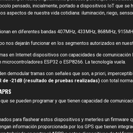
otocolo pensado, inicialmente, portado a dispositivos IoT que s
os aspectos de nuestra vida cotidiana: iluminación, riego, sen
ncionan en diferentes bandas 407MHz, 433MHz, 868MHz, 915MHz
o nos dejarán funcionar en los segmentos autorizados en nues
mas en Internet dispositivos con capacidades de comunicación 
en microcontroladores ESP32 o ESP8266. La tecnología vuela.
den demodular tramas con señales que son, a priori, impercepti
 de -21dB
(resultado de pruebas realizadas)
con total norma
 APRS
que se pueden programar y que tienen capacidad de comunicaci
ados para flashear estos dispositivos y meterles un firmware 
tengan información proporcionada por los GPS que tienen integr