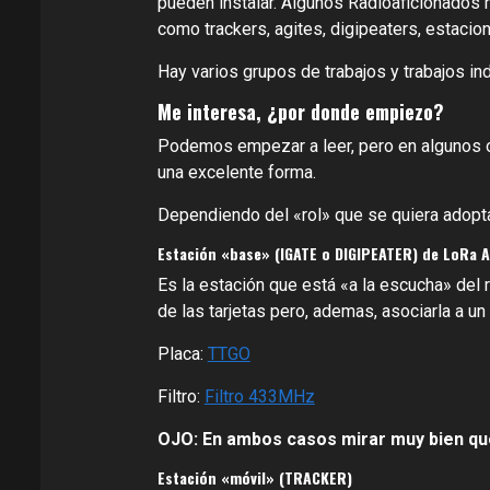
pueden instalar. Algunos Radioaficionados 
como trackers, agites, digipeaters, estacio
Hay varios grupos de trabajos y trabajos in
Me interesa, ¿por donde empiezo?
Podemos empezar a leer, pero en algunos o
una excelente forma.
Dependiendo del «rol» que se quiera adopta
Estación «base» (IGATE o DIGIPEATER) de LoRa 
Es la estación que está «a la escucha» del 
de las tarjetas pero, ademas, asociarla a un
Placa:
TTGO
Filtro:
Filtro 433MHz
OJO: En ambos casos mirar muy bien que
Estación «móvil» (TRACKER)