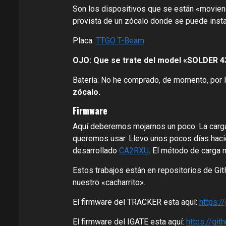
Son los dispositivos que se están «movien
provista de un zócalo donde se puede instal
Placa:
TTGO T-Beam
OJO: Que se trate del model «SOLDER 43
Batería: No he comprado, de momento, por 
zócalo.
Firmware
Aquí deberemos mojarnos un poco. La carga 
queremos usar. Llevo unos pocos días hac
desarrollado
CA2RXU
. El método de carga
Estos trabajos están en repositorios de Git
nuestro «cacharrito».
El firmware del TRACKER esta aquí:
https:
El firmware del IGATE esta aquí:
https://gi