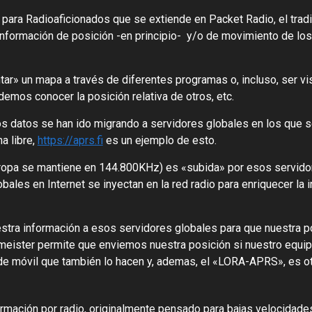
ara Radioaficionados que se extiende en Packet Radio, el tradic
 información de posición -en principio- y/o de movimiento de los
tar» un mapa a través de diferentes programas o, incluso, ser 
emos conocer la posición relativa de otros, etc.
os datos se han ido migrando a servidores globales en los que s
a libre,
https://aprs.fi
es un ejemplo de esto.
uropa se mantiene en 144.800KHz) es «subida» por esos servidor
lobales en Internet se inyectan en la red radio para enriquecer la
stra información a esos servidores globales para que nuestra p
ndmeister permite que enviemos nuestra posición si nuestro equi
 de móvil que también lo hacen y, ademas, el «LORA-APRS», es ot
ormación por radio, originalmente pensado para bajas velocidades